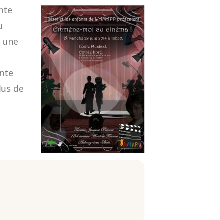
nte
u
t une
nte
lus de