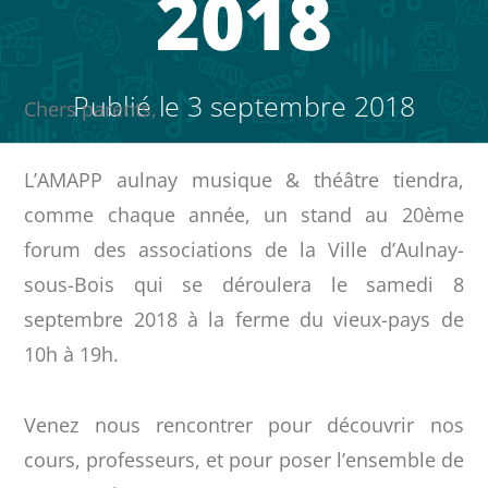
2018
Publié le
3 septembre 2018
Chers parents,
L’AMAPP aulnay musique & théâtre tiendra,
comme chaque année, un stand au 20ème
forum des associations de la Ville d’Aulnay-
sous-Bois qui se déroulera le samedi 8
septembre 2018 à la ferme du vieux-pays de
10h à 19h.
Venez nous rencontrer pour découvrir nos
cours, professeurs, et pour poser l’ensemble de