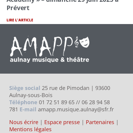
Prévert
LIRE L'ARTICLE
Siège social
25 rue de Pimodan | 93600
Aulnay-sous-Bois
Téléphone
01 72 51 89 65 // 06 28 94 58
781
E-mail
amapp.musique.aulnay@sfr.fr
Nous écrire
|
Espace presse
|
Partenaires
|
Mentions légales