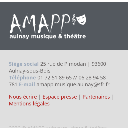
Siège social
25 rue de Pimodan | 93600
Aulnay-sous-Bois
Téléphone
01 72 51 89 65 // 06 28 94 58
781
E-mail
amapp.musique.aulnay@sfr.fr
Nous écrire
|
Espace presse
|
Partenaires
|
Mentions légales
2026 © AMAPP aulnay musique & théâtre,